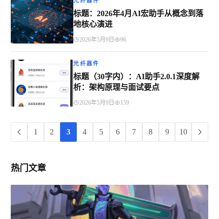
光纤器件
标题：2026年4月AI宏助手从概念到落
地核心演进
2026年5月9日
96
光纤器件
标题（30字内）：AI助手2.0.1深度解
析：架构原理与面试要点
2026年5月9日
159
1
2
3
4
5
6
7
8
9
10
热门文章