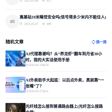
2025-05-06
921
离基站10米睡觉安全吗(信号塔多少米内不能住人)
05
2025-05-07
899
随机文章
换一换
AI代理靠谱吗？从“养龙虾”翻车到月省30小
时，我的大实话使用手册
2026-04-14
39
AI外卖助手大起底：以后点外卖，真就靠“一
张嘴”了？
2026-04-27
41
光纤线怎么接到普通路由器上(光纤怎么接路