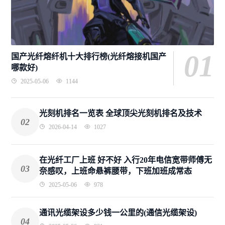
01
国产光纤熔纤机十大排行榜(光纤熔接机国产
哪款好)
2025-05-06
1144
光刻机排名一览表 全球顶尖光刻机排名及技术
02
2026-04-14
1027
在光纤工厂上班 好不好 入行20年电信宽带师傅无
03
奈感叹，上班命悬裤腰带，下班加班成常态
2025-05-06
978
通讯光缆架设多少钱一公里的(通信光缆架设)
04