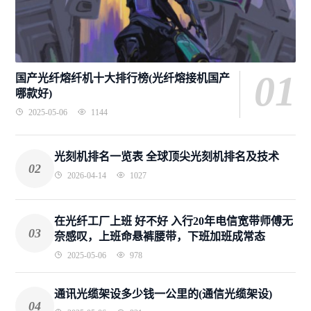
01
国产光纤熔纤机十大排行榜(光纤熔接机国产
哪款好)
2025-05-06
1144
光刻机排名一览表 全球顶尖光刻机排名及技术
02
2026-04-14
1027
在光纤工厂上班 好不好 入行20年电信宽带师傅无
03
奈感叹，上班命悬裤腰带，下班加班成常态
2025-05-06
978
通讯光缆架设多少钱一公里的(通信光缆架设)
04