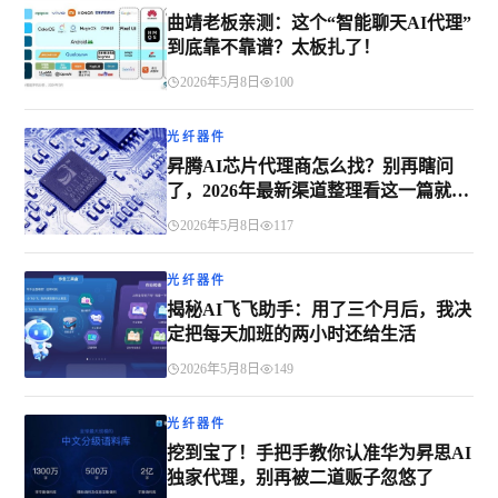
曲靖老板亲测：这个“智能聊天AI代理”
到底靠不靠谱？太板扎了！
2026年5月8日
100
光纤器件
昇腾AI芯片代理商怎么找？别再瞎问
了，2026年最新渠道整理看这一篇就够
了
2026年5月8日
117
光纤器件
揭秘AI飞飞助手：用了三个月后，我决
定把每天加班的两小时还给生活
2026年5月8日
149
光纤器件
挖到宝了！手把手教你认准华为昇思AI
独家代理，别再被二道贩子忽悠了