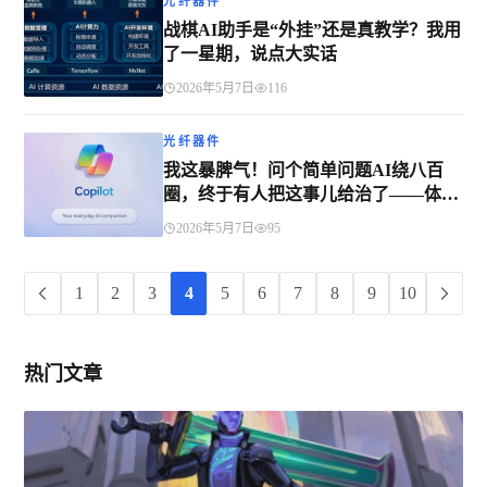
光纤器件
战棋AI助手是“外挂”还是真教学？我用
了一星期，说点大实话
2026年5月7日
116
光纤器件
我这暴脾气！问个简单问题AI绕八百
圈，终于有人把这事儿给治了——体验
AI助手5.6.3.8的真实感受
2026年5月7日
95
1
2
3
4
5
6
7
8
9
10
热门文章