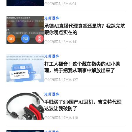
2026年5月8日
94
光纤器件
承德AI直播代理真香还是坑？我踩完坑
跟你唠点实在的
2026年5月8日
141
光纤器件
打工人福音！这个藏在指尖的AI小助
理，终于把我从琐事中解放出来了
2026年5月7日
127
光纤器件
手贱买了9.9国产AI耳机，吉艾特代理
这波让我破防了
2026年5月7日
110