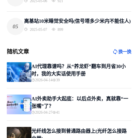
2025-05-06
921
离基站10米睡觉安全吗(信号塔多少米内不能住人)
05
2025-05-07
899
随机文章
换一换
AI代理靠谱吗？从“养龙虾”翻车到月省30小
时，我的大实话使用手册
2026-04-14
39
AI外卖助手大起底：以后点外卖，真就靠“一
张嘴”了？
2026-04-27
41
光纤线怎么接到普通路由器上(光纤怎么接路