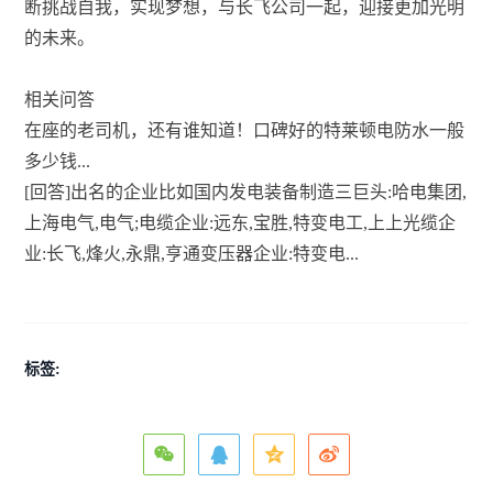
断挑战自我，实现梦想，与长飞公司一起，迎接更加光明
的未来。
相关问答
在座的老司机，还有谁知道！口碑好的特莱顿电防水一般
多少钱...
[回答]出名的企业比如国内发电装备制造三巨头:哈电集团,
上海电气,电气;电缆企业:远东,宝胜,特变电工,上上光缆企
业:长飞,烽火,永鼎,亨通变压器企业:特变电...
标签: