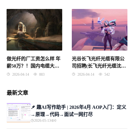
做光纤的厂工资怎么样 年
光谷长飞光纤光缆有限公
薪50万？！国内电缆大厂
司招聘(长飞光纤光缆沈阳
工资薪酬大曝光
有限公司)
2026-04-14
883
2026-04-14
542
最新文章
📌 趣AI写作助手 | 2026年4月 AOP入门：定义
→原理→代码→面试一网打尽
2026-05-13
0