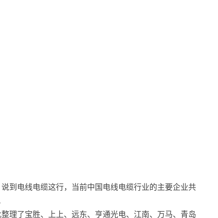
万！说到电线电缆这行，当前中国电线电缆行业的主要企业共
。
此整理了宝胜、上上、远东、亨通光电、江南、万马、青岛