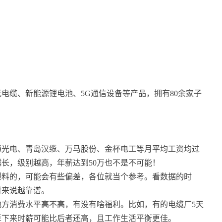
电缆、新能源锂电池、5G通信设备等产品，拥有80余家子
通光电、青岛汉缆、万马股份、金杯电工等月平均工资均过
长，级别越高，年薪达到50万也不是不可能！
爆料的，可能会有些偏差，各位就当个参考。看数据的时
对来说越靠谱。
方消费水平高不高，有没有啥福利。比如，有的电缆厂5天
但算下来时薪可能比后者还高，且工作生活平衡更佳。