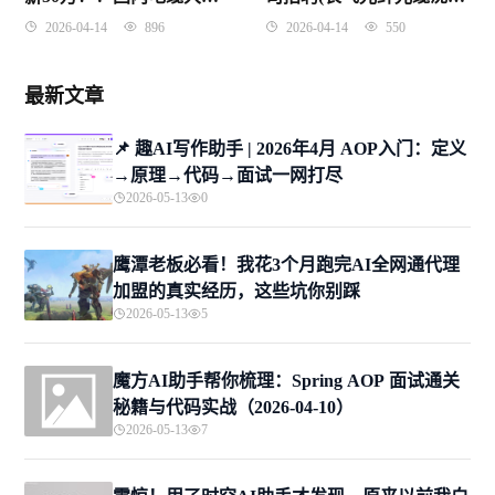
工资薪酬大曝光
有限公司)
2026-04-14
896
2026-04-14
550
最新文章
📌 趣AI写作助手 | 2026年4月 AOP入门：定义
→原理→代码→面试一网打尽
2026-05-13
0
鹰潭老板必看！我花3个月跑完AI全网通代理
加盟的真实经历，这些坑你别踩
2026-05-13
5
魔方AI助手帮你梳理：Spring AOP 面试通关
秘籍与代码实战（2026-04-10）
2026-05-13
7