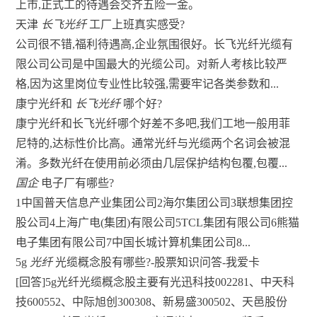
上市,正式工的待遇会交齐五险一金。
天津
长飞光纤
工厂上班真实感受?
公司很不错,福利待遇高,企业氛围很好。长飞光纤光缆有
限公司公司是中国最大的光缆公司。对新人考核比较严
格,因为这里岗位专业性比较强,需要牢记各类参数和...
康宁光纤和
长飞光纤
哪个好?
康宁光纤和长飞光纤哪个好差不多吧,我们工地一般用菲
尼特的,达标性价比高。通常光纤与光缆两个名词会被混
淆。多数光纤在使用前必须由几层保护结构包覆,包覆...
国企
电子厂有哪些?
1中国普天信息产业集团公司2海尔集团公司3联想集团控
股公司4上海广电(集团)有限公司5TCL集团有限公司6熊猫
电子集团有限公司7中国长城计算机集团公司8...
5g
光纤
光缆概念股有哪些?-股票知识问答-我爱卡
[回答]5g光纤光缆概念股主要有光迅科技002281、中天科
技600552、中际旭创300308、新易盛300502、天邑股份