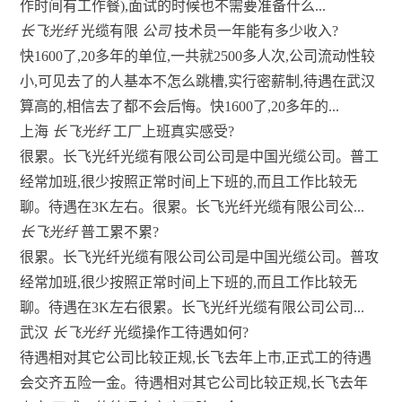
作时间有工作餐),面试的时候也不需要准备什么...
长飞光纤
光缆有限
公司
技术员一年能有多少收入?
快1600了,20多年的单位,一共就2500多人次,公司流动性较
小,可见去了的人基本不怎么跳槽,实行密薪制,待遇在武汉
算高的,相信去了都不会后悔。快1600了,20多年的...
上海
长飞光纤
工厂上班真实感受?
很累。长飞光纤光缆有限公司公司是中国光缆公司。普工
经常加班,很少按照正常时间上下班的,而且工作比较无
聊。待遇在3K左右。很累。长飞光纤光缆有限公司公...
长飞光纤
普工累不累?
很累。长飞光纤光缆有限公司公司是中国光缆公司。普攻
经常加班,很少按照正常时间上下班的,而且工作比较无
聊。待遇在3K左右很累。长飞光纤光缆有限公司公司...
武汉
长飞光纤
光缆操作工待遇如何?
待遇相对其它公司比较正规,长飞去年上市,正式工的待遇
会交齐五险一金。待遇相对其它公司比较正规,长飞去年