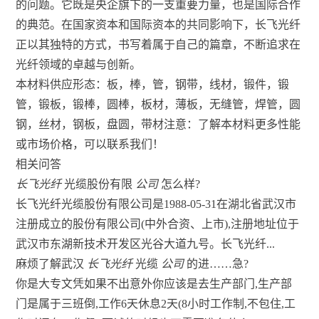
的问题。它既是央企旗下的一支重要力量，也是国际合作
的典范。在国家资本和国际资本的共同影响下，长飞光纤
正以其独特的方式，书写着属于自己的篇章，不断追求在
光纤领域的卓越与创新。
本材料供应形态：板，棒，管，钢带，线材，锻件，锻
管，锻板，锻棒，圆棒，板材，薄板，无缝管，焊管，圆
钢，丝材，钢板，盘圆，带材注意：了解本材料更多性能
或市场价格，可以联系我们！
相关问答
长飞光纤
光缆股份有限
公司
怎么样?
长飞光纤光缆股份有限公司是1988-05-31在湖北省武汉市
注册成立的股份有限公司(中外合资、上市),注册地址位于
武汉市东湖新技术开发区光谷大道九号。长飞光纤...
麻烦了解武汉
长飞光纤
光缆
公司
的进……急?
你是大专文凭如果不出意外你应该是去生产部门,生产部
门是属于三班倒,工作6天休息2天(8小时工作制,不包住,工