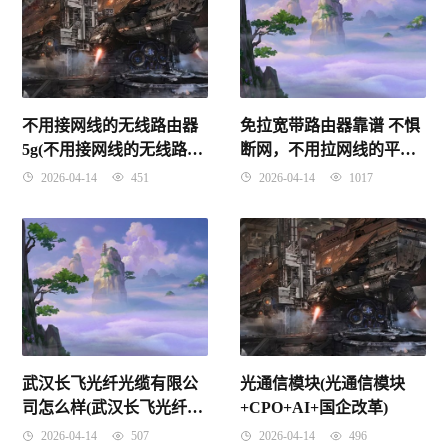
不用接网线的无线路由器
免拉宽带路由器靠谱 不惧
5g(不用接网线的无线路由
断网，不用拉网线的平替
器多少钱)
宽带，4g路由器蒲公英
2026-04-14
451
2026-04-14
1017
X4C体验
武汉长飞光纤光缆有限公
光通信模块(光通信模块
司怎么样(武汉长飞光纤公
+CPO+AI+国企改革)
司怎么样待遇2020年)
2026-04-14
507
2026-04-14
496