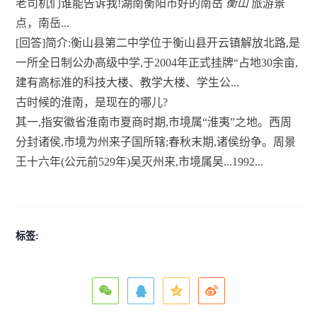
老司机们谁能告诉我!湖南衡阳市好的南岳
衡山
旅游景
点，南岳...
[回答]简介:衡山县第二中学位于衡山县开云镇解放北路,是
一所全日制公办高级中学,于2004年正式挂牌“占地30余亩,
建有高标准的科技大楼、教学大楼、学生公...
古时候的淮南，是现在的哪儿?
其一,指安徽省淮南市夏商时期,市境属“淮夷”之地。西周
分封诸侯,市境为州来子国所辖;春秋末期,诸侯纷争。周景
王十六年(公元前529年)吴灭州来,市境属吴...1992...
标签: