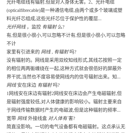
光纤电缆线有辐射,但是对人身体无害。2、光纤电缆
(opticalfibrecable)是一种通信电缆,由两个或多个玻璃或塑
料光纤芯组成,这些光纤芯位于保护性的覆层...
光纤网线
，监控
有辐射
么?
有,但是很小很小,可以忽略不计有,但是很小很小,可以忽略
不计
家里有引进来的
网线
,
有辐射
吗?
没有辐射的。网线是采用双绞知线形式,其线芯按照一定
的相位两两衟缠绕在一起,这种方式就会很佰好的屏蔽外
界干扰,当然也不度容易使网线内的信号辐射出来。知...
网线
安在床边
有辐射
吗?
1网线安在床边有辐射2网线安在床边会产生电磁辐射,但
是辐射强度较低,对人体健康的影响较小。辐射主要来自
于网线传输数据时产生的电磁波,但是这种辐射的频率...
宽带
网线
外接线盒
对人体有
害?
简直没影响。一切的电气设备都有电磁辐射。这点承认无