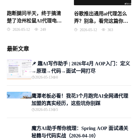
跑断腿问半天，终于搞清
谷歌推出通用ai代理怎么
楚了沧州松鼠AI代理电话
弄？别急，看完这篇你就
多少！这趟经历太折腾了
全明白了
2026-05-12
249
2026-05-12
363
最新文章
📌 趣AI写作助手 | 2026年4月 AOP入门：定义
→原理→代码→面试一网打尽
2026-05-13
0
鹰潭老板必看！我花3个月跑完AI全网通代理
加盟的真实经历，这些坑你别踩
2026-05-13
5
魔方AI助手帮你梳理：Spring AOP 面试通关
秘籍与代码实战（2026-04-10）