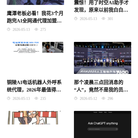
震惊！用了时空AI助手才
发现，原来以前我白白浪
鹰潭老板必看！我花3个月
费了这么多时间？
2026-05-13
301
跑完AI全网通代理加盟的
真实经历，这些坑你别踩
2026-05-13
275
那个凌晨三点回消息的
铜陵AI电话机器人外呼系
“人”，竟然不是我的员
统代理，2026年最值得把
工？聊聊AI智能客服代理
握的蓝海机遇
2026-05-12
296
2026-05-13
235
这盘大棋