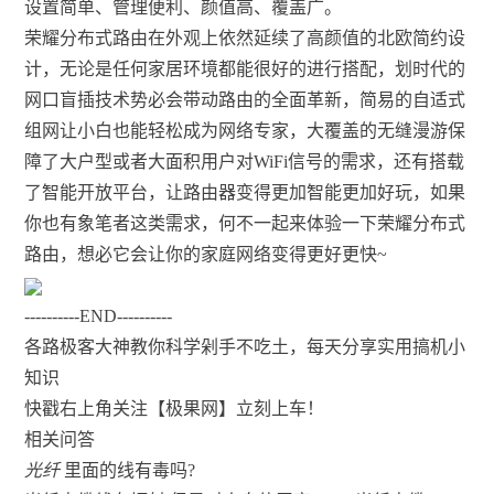
设置简单、管理便利、颜值高、覆盖广。
荣耀分布式路由在外观上依然延续了高颜值的北欧简约设
计，无论是任何家居环境都能很好的进行搭配，划时代的
网口盲插技术势必会带动路由的全面革新，简易的自适式
组网让小白也能轻松成为网络专家，大覆盖的无缝漫游保
障了大户型或者大面积用户对WiFi信号的需求，还有搭载
了智能开放平台，让路由器变得更加智能更加好玩，如果
你也有象笔者这类需求，何不一起来体验一下荣耀分布式
路由，想必它会让你的家庭网络变得更好更快~
----------END----------
各路极客大神教你科学剁手不吃土，每天分享实用搞机小
知识
快戳右上角关注【极果网】立刻上车！
相关问答
光纤
里面的线有毒吗?