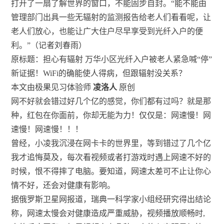
打开了一扇了解世界的窗口，不能固步自封。“能不能由
管理部门出具一些无辐射的监测报告给老人们看看呢，让
老人们放心，也能让广大住户尽早享受到光纤入户的便
利。”（记者刘春雨）
原标题：担心有辐射 万华小区光纤入户被老人紧急喊“停”
新证据！WiFi的确能使人得病，但跟辐射没关系？
本文由极果见习体验师
凌洛人
原创
网不好就会错过好几个亿的感觉，你们都有过吗？就是那
种，红包在你面前，你却无能为力！仅仅是：网速慢！网
速慢！网速慢！！！
曾经，小凌我沉浸在网卡卡的世界里，等到错过了几个亿
我才追悔莫及，每次看视频或者打游戏时遇上网速不好的
时候，恨不得摔了电脑。要知道，网速太差可不止让你心
情不好，还会对健康有影响。
据俄罗斯卫星网报道，瑞典一科学家小组经研究得出结论
称，网速太慢会对健康造成严重威胁，视频播放顺畅时,