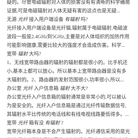
疑的。尽管电磁辐射对人体的损害没有有清晰的科学确凿
证据,可是电磁辐射对人体无疑有害的这点也是无疑...
无源
光纤
接入用户端设备
有辐射
吗?
光纤接入用户端设备是光纤猫,辐射属于电磁辐射,电磁波
波段一般是2.4GHz到5GHz,主要是对人体组织的加热作用
可能影响健康,需要比较大的强度才会造成伤害。科学...
宽带
辐射
大吗?
1、无线宽带路由器的辐射的辐射都是很小的。比手机还
小,基本上都可以放心。所以基本上宽带路由器是没有多
大辐射的。2、路由器的发射范围很小,功率很小,所以...
办公室
光纤
入户信息箱
辐射
大不大?
办公室光纤入户信息箱的辐射通常是非常小的,可以被认
为是安全的。光纤入户信息箱是通过光纤传输数据信号,
其辐射水平比传统的电话线和有线电视线路要低得多。...
宽带
光纤
箱有没
有辐射
?
宽带光纤箱本身是不会产生辐射的。光纤通信采用的是光