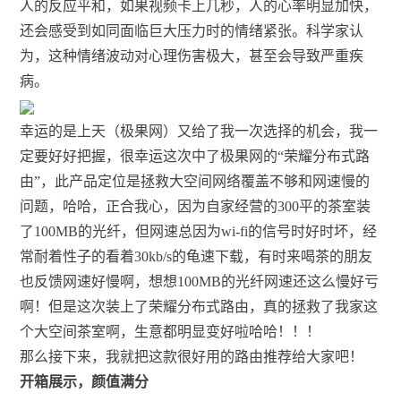
人的反应平和，如果视频卡上几秒，人的心率明显加快，
还会感受到如同面临巨大压力时的情绪紧张。科学家认
为，这种情绪波动对心理伤害极大，甚至会导致严重疾
病。
幸运的是上天（极果网）又给了我一次选择的机会，我一
定要好好把握，很幸运这次中了极果网的“荣耀分布式路
由”，此产品定位是拯救大空间网络覆盖不够和网速慢的
问题，哈哈，正合我心，因为自家经营的300平的茶室装
了100MB的光纤，但网速总因为wi-fi的信号时好时坏，经
常耐着性子的看着30kb/s的龟速下载，有时来喝茶的朋友
也反馈网速好慢啊，想想100MB的光纤网速还这么慢好亏
啊！但是这次装上了荣耀分布式路由，真的拯救了我家这
个大空间茶室啊，生意都明显变好啦哈哈！！！
那么接下来，我就把这款很好用的路由推荐给大家吧！
开箱展示，颜值满分