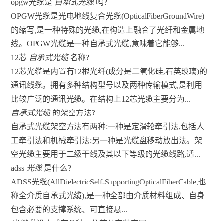
opgw光缆是
自承式光缆
吗?
OPGW光缆是光电地线复合光缆(OpticalFiberGroundWire)
的缩写,是一种特殊的光缆,在构造上融合了光纤和金属地
线。OPGW光缆是一种自承式光缆,意味着它能够...
12芯
自承式光缆
名称?
12芯光缆是内置有12根光纤(成分是二氧化硅,石英玻璃)的
通讯线缆。拥有多种结构型号以及两种传输模式,是利用
比较广泛的通讯光缆。在结构上12芯光缆主要分为...
自承式光缆
的架空方法?
自承式光缆架空方法有两种:一种是定滑轮牵引法,包括人
工牵引法和机械牵引法;另一种是光缆盘移动放出法。架
空光缆主要用于二级干线及其以下等级的光缆线路,适...
adss
光缆
是什么?
ADSS光缆(AllDielectricSelf-SupportingOpticalFiberCable,也
称全介质自承式光缆),是一种全部由介质材料组成、自身
包含必要的支撑系统、可直接悬...