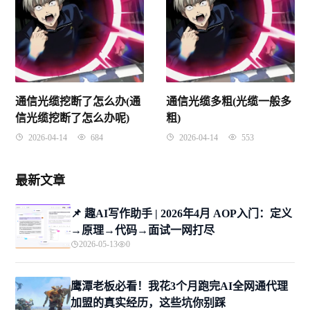
通信光缆挖断了怎么办(通
通信光缆多粗(光缆一般多
信光缆挖断了怎么办呢)
粗)
2026-04-14
684
2026-04-14
553
最新文章
📌 趣AI写作助手 | 2026年4月 AOP入门：定义
→原理→代码→面试一网打尽
2026-05-13
0
鹰潭老板必看！我花3个月跑完AI全网通代理
加盟的真实经历，这些坑你别踩