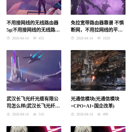
不用接网线的无线路由器
免拉宽带路由器靠谱 不惧
5g(不用接网线的无线路由
断网，不用拉网线的平替
器多少钱)
宽带，4g路由器蒲公英
2026-04-14
455
2026-04-14
1029
X4C体验
武汉长飞光纤光缆有限公
光通信模块(光通信模块
司怎么样(武汉长飞光纤公
+CPO+AI+国企改革)
司怎么样待遇2020年)
2026-04-14
510
2026-04-14
499