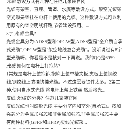
光缆
敷设方式有几种?_住范儿家装官网
光缆有架空、直埋、管道、水底等敷设方式。架空光缆架
空光缆是架挂在电杆上使用的光缆。这种敷设方式可以利
用原有的架空明线杆路,节省建设费用、...
8字
光缆
金具?
光缆金具分为:ADSS型和OPGW型,ADSS型是“全介质自承
式光缆”,OPGW型是“架空地线复合光缆”。没听说过有8字
型光缆呀。你看是不是核对一下再说。我的QQ是6959...
光缆
如何在电杆上打抱转?
1常规是电杆上装抱箍,抱箍上装单槽夹板,夹板上装钢绞
线,钢绞线上装挂钩挂光缆。不过这需要铁件太多。2第二
种,使用自承式光缆,将电杆上帮上铁丝,然后将光...
皮线
光缆
的分类?_住范儿家装官网
皮线光缆也叫蝶形光缆,主要分室内和室外(自承式)。按加
强芯分为金属加强芯和非金属加强芯,非金属加强芯主要
有两种材料(GFRP和KFRP)皮线光缆采...